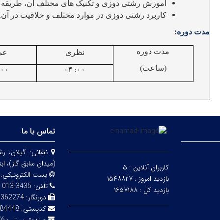
آموزش رشتی دوزی و تکنیک های مختلف آن، طریقه 
کاربرد رشتی دوزی در موارد مختلف و خلاقیت در آن.
مدت دوره:
مدت دوره
نظری
عم
(ساعت)
۰۴
:۰۰
:۰۰
تماس با ما
نشانی:
گیلان، ر
(میدان سابق گاز)، اب
کاربران آنلاین :
۵
پست الکترونیکی:
بازدید امروز :
۱۵۴۸۸۲۷
تلفن:
3435-013
بازدید کل :
۱۶۵۷۱۸۸
دورنگار:
3362274
کدپستی:
84448