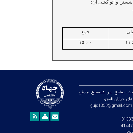
شستن و اتو کشی آن؛
لی
جمع
۱۵
۱۱
:۰۰
شت، تقاطع غیر همسطح نیایش
تدای خیابان نامجو
gujd1359@gmail.com
0133
41447