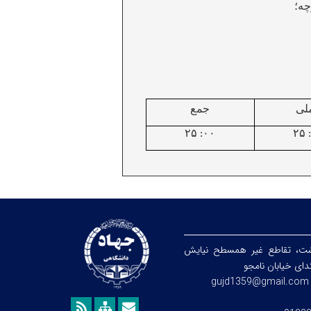
چه؛
لی
جمع
۲۵
۲۵
:۰۰
شت، تقاطع غیر همسطح نیایش
تدای خیابان نامجو
gujd1359@gmail.com