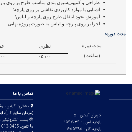
طراحی و کمپوزیسیون بندی مناسب طرح بر روی پار
آشنایی با موارد کاربردی نقاشی بر روی پارچه؛
آموزش نحوه انتقال طرح روی پارچه و لباس؛
اجرا بر روی پارچه و لباس به صورت پروژه نهایی.
مدت دوره:
مدت دوره
نظری
عم
(ساعت)
۰۵
:۰۰
:۰۰
تماس با ما
نشانی:
گیلان، ر
(میدان سابق گاز)، اب
کاربران آنلاین :
۵
پست الکترونیکی:
بازدید امروز :
۱۵۴۷۰۳۴
تلفن:
3435-013
بازدید کل :
۱۶۵۵۳۹۵