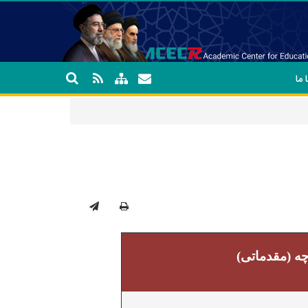
 ما
ه (مقدماتی)