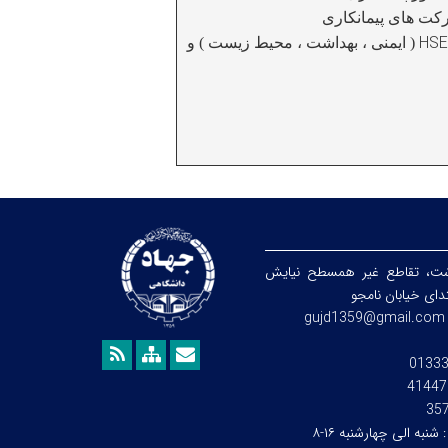
کت های پیمانکاری
( ایمنی ، بهداشت ، محیط زیست ) و
شت، تقاطع غیر همسطح نیایش
تدای خیابان نامجو
gujd1359@gmail.com
0133
41447
35
:
شنبه الی چهارشنبه ۱۶-۸