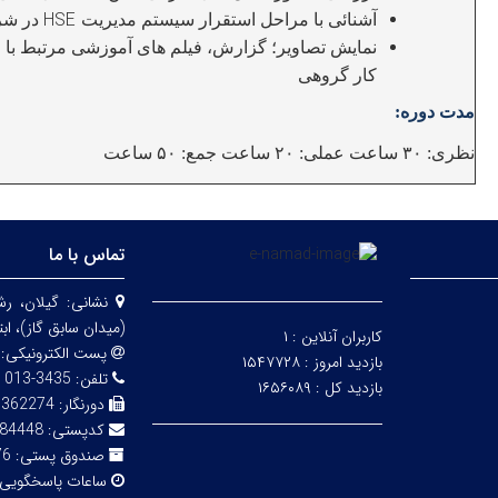
HSE
آشنائی با مراحل استقرار سیستم مدیریت
در شر
HSE
نمایش تصاویر؛ گزارش، فیلم های آموزشی مرتبط با
کار گروهی
مدت دوره:
نظری:
ساعت عملی:
ساعت جمع:
ساعت
۵۰
۲۰
۳۰
تماس با ما
نشانی:
گیلان، ر
(میدان سابق گاز)، اب
کاربران آنلاین :
۱
پست الکترونیکی:
بازدید امروز :
۱۵۴۷۷۲۸
تلفن:
3435-013
بازدید کل :
۱۶۵۶۰۸۹
دورنگار:
3362274
کدپستی:
84448
صندوق پستی:
76
ساعات پاسخگویی