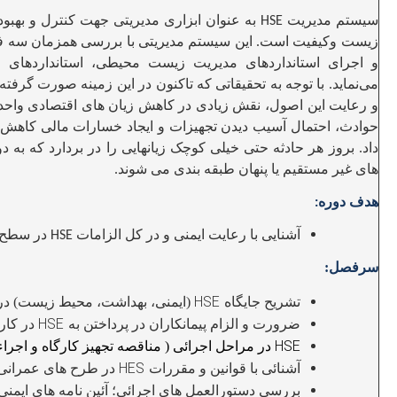
سیستم مدیریت
به عنوان ابزاری مدیریتی جهت کنترل و بهبو
HSE
زیست وکیفیت است. این سیستم مدیریتی با بررسی همزمان سه فا
و اجرای استانداردهای مدیریت زیست محیطی، استانداردهای م
می‌نماید. با توجه به تحقیقاتی که تاکنون در این زمینه صورت گرفت
و رعایت این اصول، نقش زیادی در کاهش زیان های اقتصادی واحد
حوادث، احتمال آسیب دیدن تجهیزات و ایجاد خسارات مالی کاهش 
داد. بروز هر حادثه حتی خیلی کوچک زیانهایی را در بردارد که به د
های غیر مستقیم یا پنهان طبقه بندی می شوند
.
هدف دوره
:
آشنایی با رعایت ایمنی و در کل الزامات
در سطح پ
HSE
سرفصل:
HSE
تشریح جایگاه
(
ایمنی، بهداشت، محیط زیست) در 
HSE
ضرورت و الزام پیمانکاران در پرداختن به
در کار
HSE
در مراحل اجرائی ( مناقصه تجهیز کارگاه و اجراء 
HES
آشنائی با قوانین و مقررات
در طرح های عمرانی
بررسی دستورالعمل های اجرائی؛ آئین نامه های ایمنی 