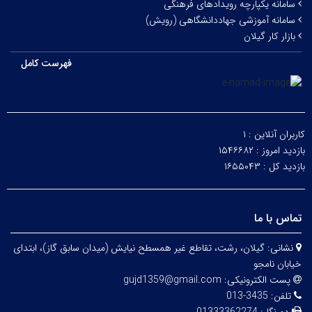
سامانه یکپارچه رویدادهای فرهنگی
سامانه آموزشی جهاددانشگاهی (رویش)
بازار کار گیلان
فهرست کامل
کاربران آنلاین :
۱
بازدید امروز :
۱۵۴۶۶۸۲
بازدید کل :
۱۶۵۵۰۴۳
تماس با ما
نشانی:
گیلان، رشت، تقاطع غیر همسطح نیایش (میدان سابق گاز)، ابتدای
خیابان نامجو
پست الکترونیکی:
gujd1359@gmail.com
تلفن:
3435-013