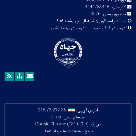
دورنگار:
01333362274
کدپستی:
4144784448
صندوق پستی:
3576
ساعات پاسخگویی:
شنبه الی چهارشنبه ۱۶-۸
آدرس در گوگل مپ
آدرس در برنامه نشان
آدرس آی‌پی:
216.73.217.36
سیستم عامل: Linux
مرورگر: Google Chrome (131.0.0.0)
تاریخ مشاهده: ۱۵ مرداد ۱۴۰۵